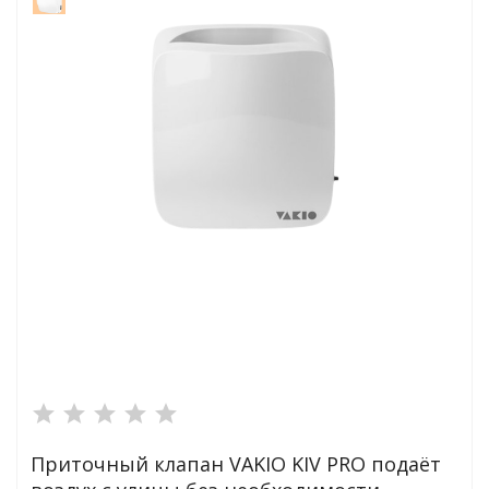
сейна
ейн
трасы и прочие
ия
ейна
в купить
 напряжения
Приточный клапан VAKIO KIV PRO подаёт