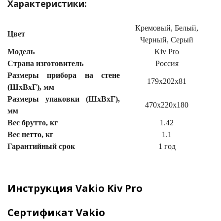
Характеристики:
го и среднего офиса
Кремовый, Белый,
Цвет
Черный, Серый
Модель
Kiv Pro
ий и продвинутых
учшенная защита)
Страна изготовитель
Россия
Размеры прибора на стене
179х202х81
налов и
(ШхВхГ), мм
орудования
Размеры упаковки (ШхВхГ),
а)
470x220x180
мм
Вес брутто, кг
1.42
Вес нетто, кг
1.1
Гарантийный срок
1 год
Инструкция Vakio Kiv Pro
Сертификат Vakio