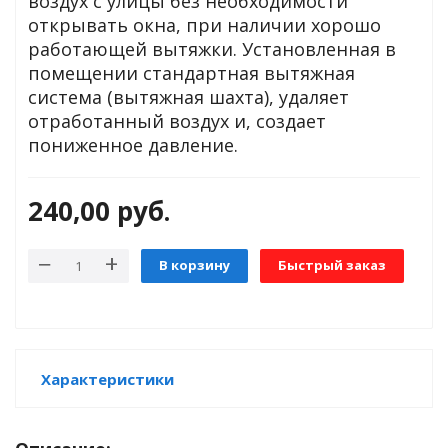
воздух с улицы без необходимости
открывать окна, при наличии хорошо
работающей вытяжки. Установленная в
яжения для
помещении стандартная вытяжная
система (вытяжная шахта), удаляет
отработанный воздух и, создает
и промышленности
пониженное давление.
240,00
руб.
В корзину
Быстрый заказ
ЁХФАЗНЫЕ
Характеристики
ащитой от грозовых