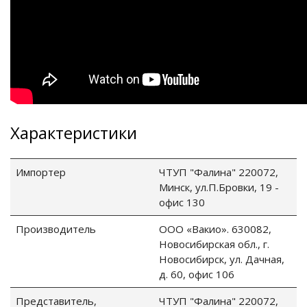
ные установки
ия
сти
Характеристики
 воздуха
Импортер
ЧТУП "Фалина" 220072,
Минск, ул.П.Бровки, 19 -
офис 130
П "Фалина"
Производитель
ООО «Вакио». 630082,
Новосибирская обл., г.
Новосибирск, ул. Дачная,
д. 60, офис 106
Представитель,
ЧТУП "Фалина" 220072,