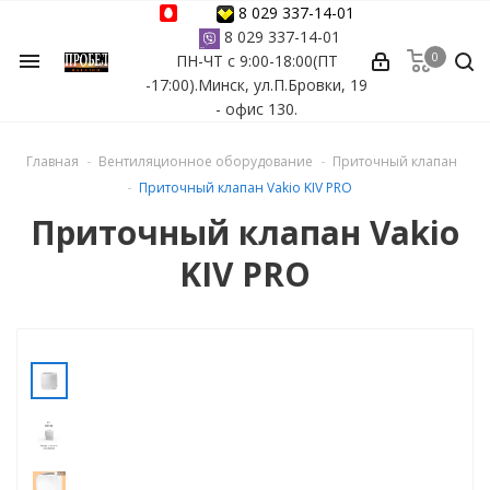
8 029 337-14-01
8 029 337-14-01
0
menu
ПН-ЧТ с 9:00-18:00(ПТ
ессуары
-17:00).Минск, ул.П.Бровки, 19
- офис 130.
ы Azuro
Главная
Вентиляционное оборудование
Приточный клапан
 бассейна
Приточный клапан Vakio KIV PRO
Приточный клапан Vakio
ейна
KIV PRO
астных бассейнов
йна
сейнов