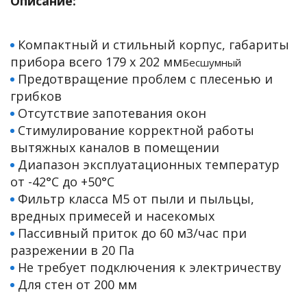
Описание:
е батареи
Компактный и стильный корпус, габариты
ых систем
прибора всего 179 х 202 мм
Бесшумный
Предотвращение проблем с плесенью и
арея Delta
грибков
Отсутствие запотевания окон
бесперебойного
Стимулирование корректной работы
вытяжных каналов в помещении
Диапазон эксплуатационных температур
ля ИБП
от -42°С до +50°С
Фильтр класса M5 от пыли и пыльцы,
П для газовых и
отлов отопления
вредных примесей и насекомых
Пассивный приток до 60 м3/час при
ойного питания
разрежении в 20 Па
отлов
Не требует подключения к электричеству
Для стен от 200 мм
ивного котла