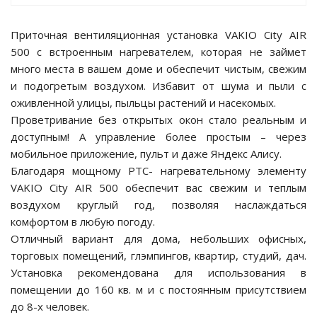
е батареи
Приточная вентиляционная установка VAKIO City AIR
500 с встроенным нагревателем, которая не займет
ых систем
много места в вашем доме и обеспечит чистым, свежим
и подогретым воздухом. Избавит от шума и пыли с
арея Delta
оживленной улицы, пыльцы растений и насекомых.
Проветривание без открытых окон стало реальным и
бесперебойного
доступным! А управление более простым – через
мобильное приложение, пульт и даже Яндекс Алису.
Благодаря мощному PTC- нагревательному элементу
ля ИБП
VAKIO City AIR 500 обеспечит вас свежим и теплым
воздухом круглый год, позволяя наслаждаться
П для газовых и
отлов отопления
комфортом в любую погоду.
Отличный вариант для дома, небольших офисных,
ойного питания
торговых помещений, глэмпингов, квартир, студий, дач.
отлов
Установка рекомендована для использования в
помещении до 160 кв. м и с постоянным присутствием
ивного котла
до 8-х человек.