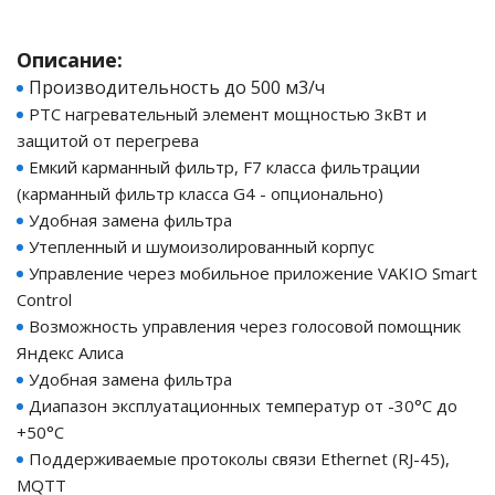
го и среднего офиса
Описание:
Производительность до 500 м3/ч
РТС нагревательный элемент мощностью 3кВт и
ий и продвинутых
учшенная защита)
защитой от перегрева
Емкий карманный фильтр, F7 класса фильтрации
налов и
(карманный фильтр класса G4 - опционально)
орудования
Удобная замена фильтра
а)
Утепленный и шумоизолированный корпус
Управление через мобильное приложение VAKIO Smart
Control
Возможность управления через голосовой помощник
Яндекс Алиса
Удобная замена фильтра
Диапазон эксплуатационных температур от -30°С до
+50°С
Поддерживаемые протоколы связи Ethernet (RJ-45),
MQTT