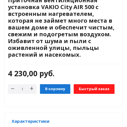
Приточная вентиляционная
установка VAKIO City AIR 500 с
встроенным нагревателем,
яжения для
которая не займет много места в
вашем доме и обеспечит чистым,
свежим и подогретым воздухом.
и промышленности
Избавит от шума и пыли с
оживленной улицы, пыльцы
растений и насекомых.
4 230,00
руб.
В корзину
Быстрый заказ
ЁХФАЗНЫЕ
ащитой от грозовых
Характеристики