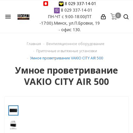
8 029 337-14-01
8 029 337-14-01
0
menu
ПН-ЧТ с 9:00-18:00(ПТ
ессуары
-17:00).Минск, ул.П.Бровки, 19
- офис 130.
ы Azuro
Главная
Вентиляционное оборудование
 бассейна
Приточные и вытяжные установки
Умное проветривание VAKIO CITY AIR 500
ейна
Умное проветривание
VAKIO CITY AIR 500
астных бассейнов
йна
сейнов