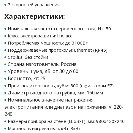
7 скоростей управления
Характеристики:
ия питания PDU
Номинальная частота переменного тока, Hz: 50
бойного Питания
розетками
Класс электрозащиты: II класс
ху корпуса)
Потребляемая мощность: до 3100Вт
Поддерживаемые протоколы: Ethernet (RJ-45)
Стойка: без стойки
Страна изготовитель: Россия
Уровень шума, дБ: от 30 до 60
Вес нетто, кг: 25
е оборудование
Производительность, куб.м: 500 (с фильтром F7)
Диаметр входного патрубка, мм: 160 мм
оздуха Vakio
Номинальное значение напряжения
электропитания
или диапазон напряжения, V: 220-
240
Размеры прибора на стене (ШхВхГ), мм: 980х420х240
Мощность нагревателя, кВт: 3кВт