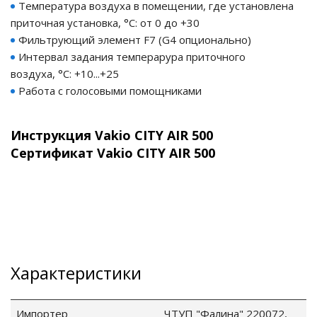
Температура воздуха в помещении, где установлена
приточная установка, °С: от 0 до +30
Фильтрующий элемент F7 (G4 опционально)
Интервал задания темперарура приточного
ные установки
воздуха, °С: +10...+25
Работа с голосовыми помощниками
ия
сти
Инструкция Vakio CITY AIR 500
Сертификат Vakio CITY AIR 500
 воздуха
П "Фалина"
Характеристики
Импортер
ЧТУП "Фалина" 220072,