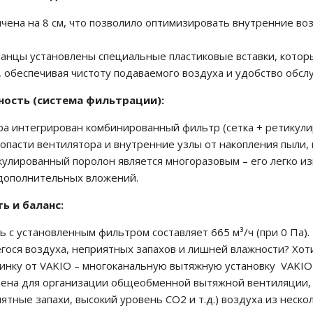
ичена на 8 см, что позволило оптимизировать внутренние в
ланцы установлены специальные пластиковые вставки, кото
 обеспечивая чистоту подаваемого воздуха и удобство обсл
ность (система фильтрации):
ра интегрирован комбинированный фильтр (сетка + ретикули
пасти вентилятора и внутренние узлы от накопления пыли, 
улированный поролон является многоразовым – его легко и
 дополнительных вложений.
ь и баланс:
 с установленным фильтром составляет 665 м³/ч (при 0 Па).
егося воздуха, неприятных запахов и лишней влажности? Хот
винку от VAKIO – многоканальную вытяжную установку VAKIO
чена для организации общеобменной вытяжной вентиляции,
ятные запахи, высокий уровень CO2 и т.д.) воздуха из нес