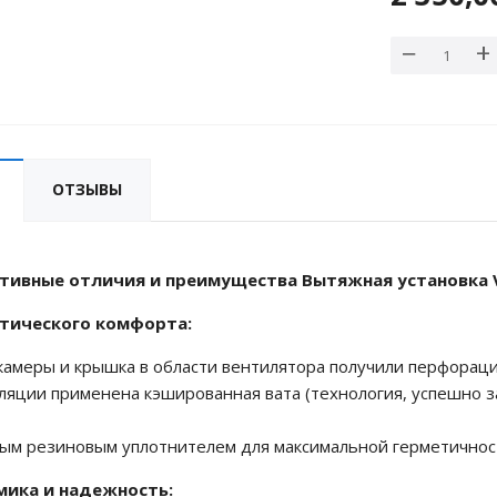
ОТЗЫВЫ
ивные отличия и преимущества Вытяжная установка VA
стического комфорта:
камеры и крышка в области вентилятора получили перфорац
оляции применена кэшированная вата (технология, успешно 
ым резиновым уплотнителем для максимальной герметичнос
мика и надежность: