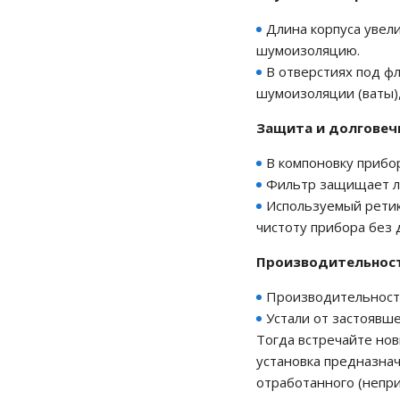
Длина корпуса увел
шумоизоляцию.
В отверстиях под ф
шумоизоляции (ваты),
Защита и долговеч
В компоновку прибо
Фильтр защищает ло
Используемый ретик
чистоту прибора без
Производительност
Производительность
Устали от застоявш
Тогда встречайте но
установка предназна
отработанного (непри