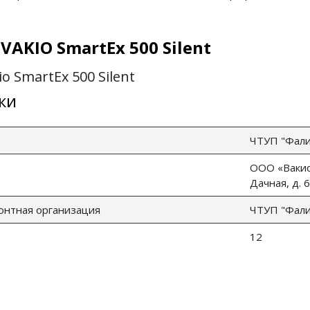
AKIO SmartEx 500 Silent
io
SmartEx 500 Silent
ки
ЧТУП "Фалин
ООО «Вакио»
Дачная, д. 
онтная организация
ЧТУП "Фалин
12