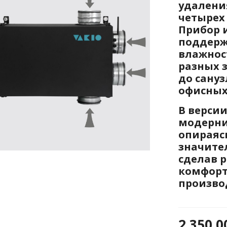
удаления
четырех
Прибор 
поддерж
влажност
разных з
до сану
офисных
В версии
модерни
опираяс
значите
сделав 
комфорт
произво
2 350,