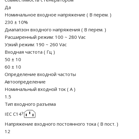
Да
го и среднего офиса
Номинальное входное напряжение
(
В перем.
)
230 ± 10%
Диапапзон входного напряжения
(
В перем.
)
ий и продвинутых
Расширенный режим:
100
~
280
Vac
учшенная защита)
Узкий режим:
190
~
260
Vac
Входная частота
(
Гц
)
налов и
50 ± 10
орудования
а)
60 ± 10
Определение входной частоты
Автоопределение
Номинальный входной ток
(
A
)
1.5
Тип входного разъема
?
IEC C14
Напряжение входного постоянного тока
(
В пост.
)
12