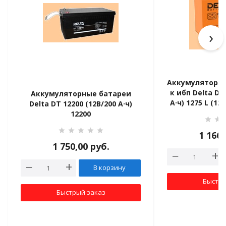
›
Аккумуляторна
к ибп Delta DT
Аккумуляторные батареи
А·ч) 1275 L (12
Delta DT 12200 (12В/200 А·ч)
и к
12200
1 166
1 750,00
руб.
В корзину
Быстры
Быстрый заказ