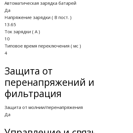
Автоматическая зарядка батарей
Да
Напряжение зарядки
(
В пост.
)
13.65
ные установки
Ток зарядки
(
A
)
10
ия
Типовое время переключения
(
мс
)
4
сти
Защита от
 воздуха
перенапряжений и
фильтрация
П "Фалина"
Защита от молнии/перенапряжения
Да
Управление и связь