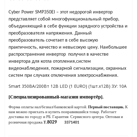
Cyber Power SMP350EI – этот недорогой инвертор
яжения для
представляет собой многофункциональный прибор,
объединяющий в себе функции зарядного устройства и
преобразователя напряжения. Данный
и промышленности
преобразователь сочетает в себе высокую
практичность, качество и невысокую цену. Наибольшее
распространение инвертор получил в качестве
инвертора для котла отопления,систем
видеонаблюдения, пожарной сигнализации, охранных
систем при случаях отключения электроснабжения.
Smart 350ВА/200Вт 12В LED (1 EURO) (1шт.х12В) ЗУ: 10А
пециализированный-
магазин
импортёр
[С
].
Форма оплаты нал/безнал/банковской картой.
Первый поставщик.
К
нам можно приехать и купить понравившийся товар.
Работает
ЁХФАЗНЫЕ
доставка по городу и РБ.
Гарантия Сервисного центра. Оптовая и
розничная продажа.
T
.
8029
3371401
ащитой от грозовых