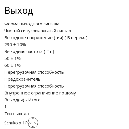
Выход
ия питания PDU
Форма выходного сигнала
бойного Питания
Чистый синусоидальный сигнал
розетками
Выходное напряжение (-ия)
(
В перем.
)
ху корпуса)
230 ± 10%
Выходная частота
(
Гц
)
50 ± 1%
60 ± 1%
Перегрузочная способность
Предохранитель
е оборудование
Перегрузочная способность
Внутреннее ограничение по дому
оздуха Vakio
Выход(ы) - Итого
1
Тип выхода
?
Schuko
x
1