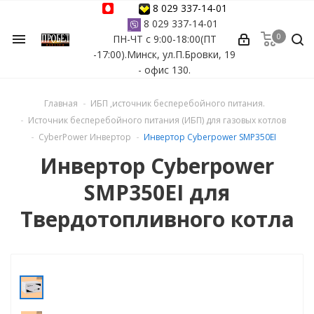
8 029 337-14-01
8 029 337-14-01
0
menu
ПН-ЧТ с 9:00-18:00(ПТ
ессуары
-17:00).Минск, ул.П.Бровки, 19
- офис 130.
ы Azuro
Главная
ИБП ,источник бесперебойного питания.
 бассейна
Источник бесперебойного питания (ИБП) для газовых котлов
CyberPower Инвертор
Инвертор Cyberpower SMP350EI
ейна
Инвертор Cyberpower
SMP350EI для
астных бассейнов
Твердотопливного котла
йна
сейнов