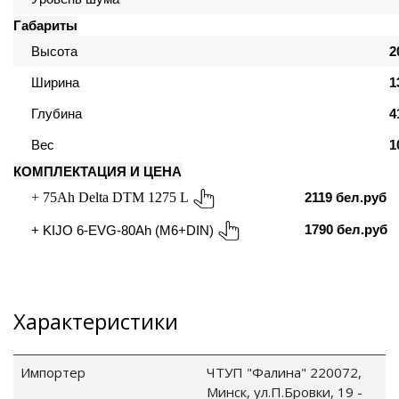
Габариты
ия питания PDU
Высота
2
Ширина
1
бойного Питания
розетками
Глубина
4
ху корпуса)
Вес
1
КОМПЛЕКТАЦИЯ И ЦЕНА
2119 бел.руб
+
75Ah Delta DTM 1275 L
1790 бел.руб
+
KIJO 6-EVG-80Ah (M6+DIN)
е оборудование
оздуха Vakio
Характеристики
Импортер
ЧТУП "Фалина" 220072,
Минск, ул.П.Бровки, 19 -