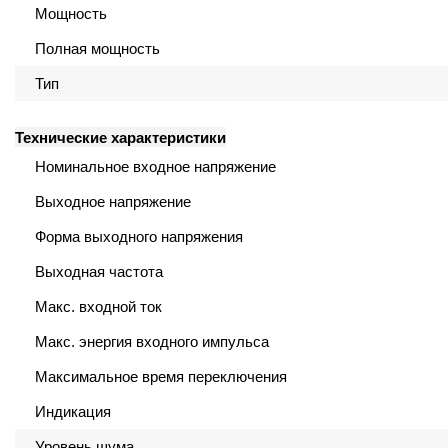
Мощность
го и среднего офиса
Полная мощность
Тип
ий и продвинутых
учшенная защита)
Технические характеристики
Номинальное входное напряжение
налов и
орудования
Выходное напряжение
а)
Форма выходного напряжения
Выходная частота
Макс. входной ток
Макс. энергия входного импульса
Максимальное время переключения
Индикация
Уровень шума