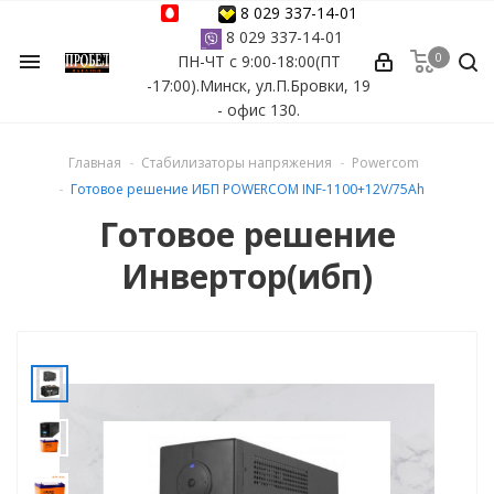
8 029 337-14-01
8 029 337-14-01
0
menu
ПН-ЧТ с 9:00-18:00(ПТ
ессуары
-17:00).Минск, ул.П.Бровки, 19
- офис 130.
ы Azuro
Главная
Стабилизаторы напряжения
Powercom
 бассейна
Готовое решение ИБП POWERCOM INF-1100+12V/75Ah
Готовое решение
ейна
Инвертор(ибп)
астных бассейнов
йна
сейнов