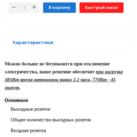
В корзину
Быстрый заказ
е батареи
ых систем
арея Delta
Характеристики
бесперебойного
Можно больше не беспокоится при отключение
электричества, наше решение обеспечит
при нагрузке
ля ИБП
385Вт время автономии равно 2,2 часа, 770Вт - 45
минут
.
П для газовых и
отлов отопления
Основные
Выходные розетки
ойного питания
отлов
Общее количество выходных розеток
ивного котла
Входная розетка