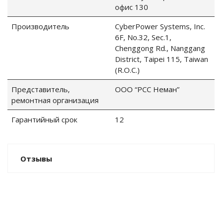
офис 130
Производитель
CyberPower Systems, Inc.
6F, No.32, Sec.1,
ные установки
Chenggong Rd., Nanggang
District, Taipei 115, Taiwan
ия
(R.O.C.)
Представитель,
ООО “РСС Неман”
сти
ремонтная организация
 воздуха
Гарантийный срок
12
Отзывы
П "Фалина"